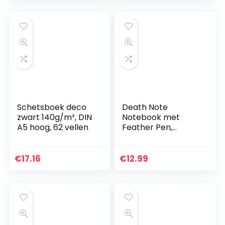
Pagina’s
wachtwoord…
Ongevoerde…
Schetsboek deco
Death Note
zwart 140g/m², DIN
Notebook met
A5 hoog, 62 vellen
Feather Pen,
Fashion Anime
Theme Death Note
Cosplay Notebook,
€
17.16
€
12.99
Beste cadeaus
voor cosplay…