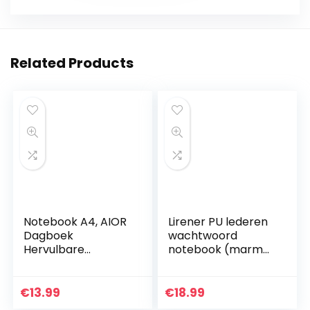
Related Products
Notebook A4, AIOR
Lirener PU lederen
Dagboek
wachtwoord
Hervulbare
notebook (marmer
Hardcover
patroon), A5
Reisdagboek
formaat draad
Schetsboek Met
binden mode
€
13.99
€
18.99
Retro Hangers, 120
dagelijks Notebook