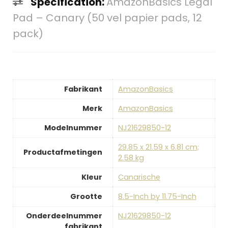
Specification:
AmazonBasics Legal
Pad – Canary (50 vel papier pads, 12
pack)
Fabrikant
‎AmazonBasics
Merk
‎AmazonBasics
Modelnummer
‎NJ21629850-12
‎29.85 x 21.59 x 6.81 cm;
Productafmetingen
2.58 kg
Kleur
‎Canarische
Grootte
‎8.5-Inch by 11.75-Inch
Onderdeelnummer
‎NJ21629850-12
fabrikant