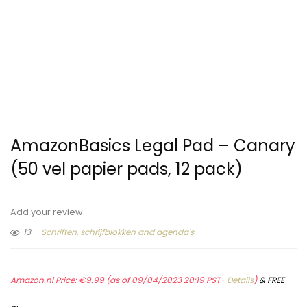
AmazonBasics Legal Pad – Canary
(50 vel papier pads, 12 pack)
Add your review
13
Schriften, schrijfblokken and agenda's
Amazon.nl Price:
€
9.99
(as of 09/04/2023 20:19 PST-
Details
)
&
FREE