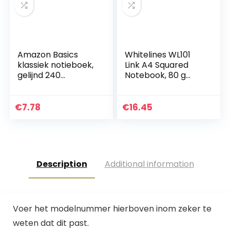
Amazon Basics
Whitelines WL101
klassiek notieboek,
Link A4 Squared
gelijnd 240
Notebook, 80 g
pagina’s, groot (12,7
papier, 60 vellen
x 21 cm)
€
7.78
€
16.45
Description
Additional information
Voer het modelnummer hierboven inom zeker te
weten dat dit past.