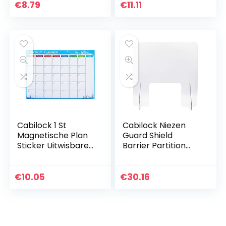
Herinnering
Voor Voeten En
€
8.79
€
11.11
Waterdichte
Handen 2 Stuks
Vloersticker voor…
(Zoals)
Cabilock 1 St
Cabilock Niezen
Magnetische Plan
Guard Shield
Sticker Uitwisbare
Barrier Partition
Maandelijkse Plan
Screen Divider
Sticker Nuttige
Board voor Tafel
Schema Board
€
10.05
€
30.16