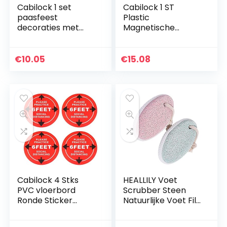
Cabilock 1 set
Cabilock 1 ST
paasfeest
Plastic
decoraties met
Magnetische
konijntje banner
Whiteboard
ballonnen en taart
Opknoping Wit
toppers
Board Message
€
10.05
€
15.08
Board Creatieve
Schrijven Board
voor Home…
Cabilock 4 Stks
HEALLILY Voet
PVC vloerbord
Scrubber Steen
Ronde Sticker
Natuurlijke Voet File
Back- lijm Houden
Hard Skin Eelt
Afstand Warm
Peeling Remover