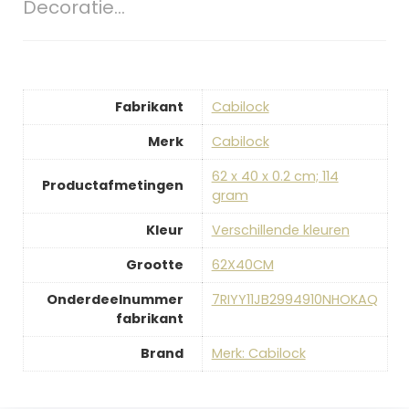
Decoratie…
Fabrikant
‎Cabilock
Merk
‎Cabilock
‎62 x 40 x 0.2 cm; 114
Productafmetingen
gram
Kleur
‎Verschillende kleuren
Grootte
‎62X40CM
Onderdeelnummer
‎7RIYY11JB2994910NHOKAQ
fabrikant
Brand
Merk: Cabilock