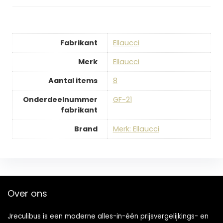
Fabrikant
‎Ellaucci
Merk
‎Ellaucci
Aantal items
‎8
Onderdeelnummer
‎GF-21
fabrikant
Brand
Merk: Ellaucci
Over ons
Jreculibus is een moderne alles-in-één prijsvergelijkings- en