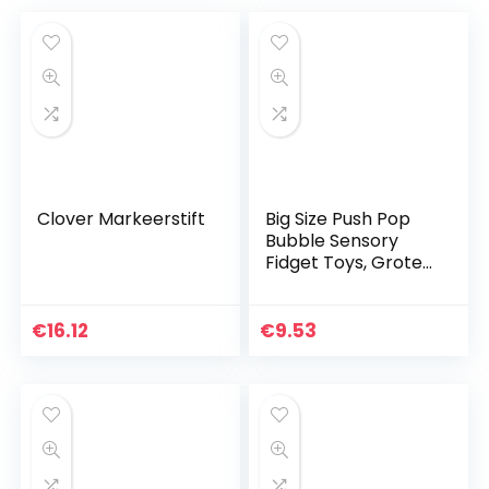
Clover Markeerstift
Big Size Push Pop
Bubble Sensory
Fidget Toys, Grote
Fidget It Toy,
Jumbo Popping It
pops Giant Stress
€
16.12
€
9.53
Reliever Silicone…