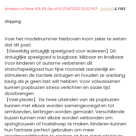
Amazon.nl Price:
€
6.95
(as of 07/04/2023 21:02 PST-
Details
)
&
FREE
Shipping
.
Voer het modelnummer hierboven inom zeker te weten
dat dit past.
【Geweldig zintuiglijk speelgoed voor iedereen】Dit
zintuiglijke speelgoed is buigbaar, klikbaar en knalbaar.
Voor kinderen of autisme verbeteren dit
stretchspeelgoed hun fijne motoriek aanzienlijk en
stimuleren de tactiele zintuigen en houden ze urenlang
bezig als je geen last wilt hebben. Voor volwassenen
kunnen popbuizen stress verlichten en saaie tijd
doorbrengen.
【Veel plezier】 De twee uiteinden van de popbuizen
kunnen met elkaar worden samengevoegd en tot
armbanden, kettingen worden gemaakt. Verschillende
buizen kunnen met elkaar worden verbonden om
springtouwen of hoelahoep te maken. Kinderen kunnen
hun fantasie perfect gebruiken om meer