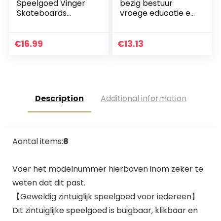
Speelgoed Vinger
bezig bestuur
Skateboards
vroege educatie en
Vinger Fietsen Tiny
zintuigontwikkeling
Swing Board
speelgoed voor
Speelgoed
peuters
€
16.99
€
13.13
kleuterschool
vaardigheden…
Description
Additional information
Aantal items:
8
Voer het modelnummer hierboven inom zeker te
weten dat dit past.
【Geweldig zintuiglijk speelgoed voor iedereen】
Dit zintuiglijke speelgoed is buigbaar, klikbaar en