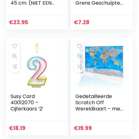
45 cm. (NIET EEN
Grens Geschulpte
DVD)
Gerold Grens
Golvend Lijn Grens
Trim Krijtbord
€
23.95
€
7.28
Sticker Voor
Bulletin Boards…
Susy Card
Gedetailleerde
40012070 –
Scratch Off
Cijferkaars ‘2’
Wereldkaart – met
Landen Vlaggen,
Grootste Steden
en Hoofdsteden –
€
18.19
€
19.99
Originele Zilveren