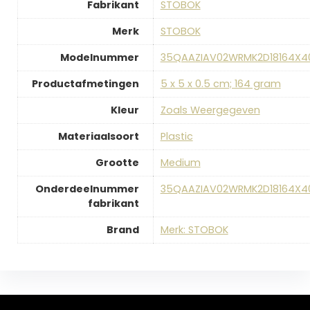
Fabrikant
‎STOBOK
Merk
‎STOBOK
Modelnummer
‎35QAAZIAV02WRMK2D18164X4
Productafmetingen
‎5 x 5 x 0.5 cm; 164 gram
Kleur
‎Zoals Weergegeven
Materiaalsoort
‎Plastic
Grootte
‎Medium
Onderdeelnummer
‎35QAAZIAV02WRMK2D18164X4
fabrikant
Brand
Merk: STOBOK