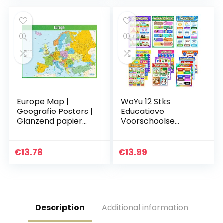
Kleur…
Europe Map |
WoYu 12 Stks
Geografie Posters |
Educatieve
Glanzend papier
Voorschoolse
van 850 mm x 594
Poster, Alfabet
mm (A1) |
Poster voor
Geografie
Kwekerij
€
13.78
€
13.99
Klassikale Posters…
Homeschool
Kleuterschool Klas
ABC Poster met…
Description
Additional information