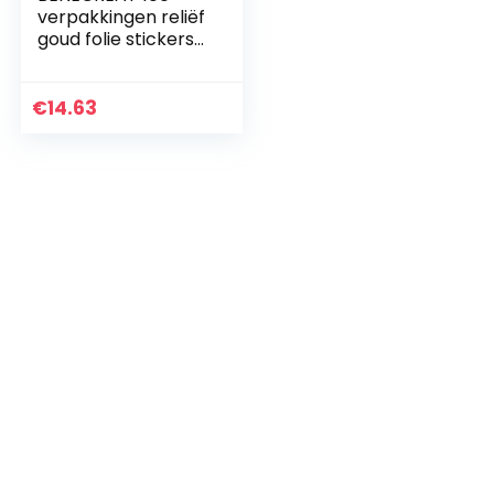
verpakkingen reliëf
goud folie stickers
(u maakt een
verschil)
certificaat
€
14.63
afdichtingen
5x5cm voor…