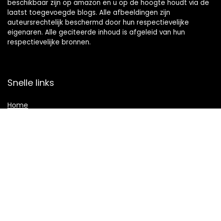
beschikbaar zijn op amazon en u op de hoogte houdt via de
laatst toegevoegde blogs. Alle afbeeldingen zijn
auteursrechtelijk beschermd door hun respectievelijke
eigenaren. Alle geciteerde inhoud is afgeleid van hun
respectievelijke bronnen.
Snelle links
Home
Overzicht
Alles winkelen
Blogs
Verklaringen
Privacybeleid
algemene voorwaarden
Gelieerde openbaarmaking