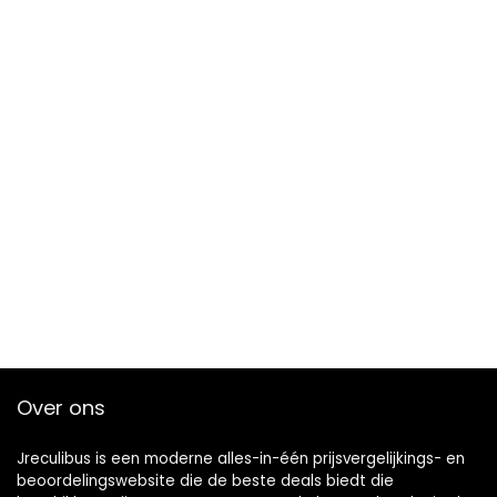
Over ons
Jreculibus is een moderne alles-in-één prijsvergelijkings- en
beoordelingswebsite die de beste deals biedt die