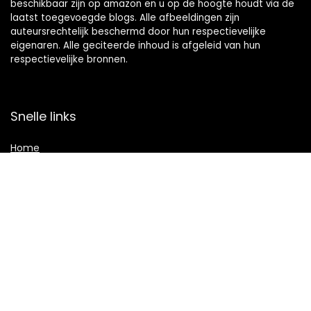
beschikbaar zijn op amazon en u op de hoogte houdt via de
laatst toegevoegde blogs. Alle afbeeldingen zijn
auteursrechtelijk beschermd door hun respectievelijke
eigenaren. Alle geciteerde inhoud is afgeleid van hun
respectievelijke bronnen.
Snelle links
Home
Overzicht
Alles winkelen
Blogs
Verklaringen
Privacybeleid
algemene voorwaarden
Gelieerde openbaarmaking