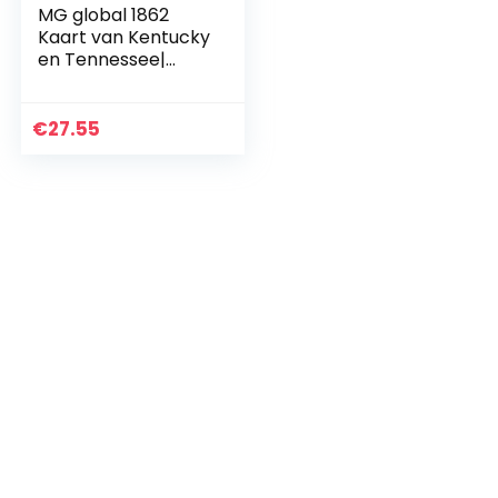
MG global 1862
Kaart van Kentucky
en Tennessee|
Tennessee Oude
Kaart| Kentucky
Oude Kaart|
€
27.55
Antieke Kaart Voor
Decoratie…