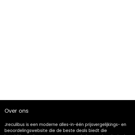
Over ons
Jreculibus is een moderne alles-in-één prijsvergelijkings- en
beoordelingswebsite die de beste deals biedt die