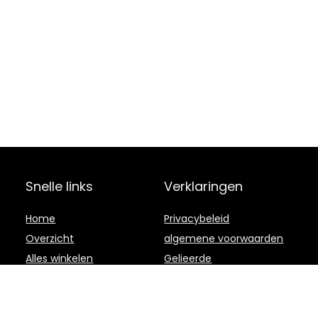
Snelle links
Verklaringen
Home
Privacybeleid
Overzicht
algemene voorwaarden
Alles winkelen
Gelieerde
openbaarmaking
Blogs