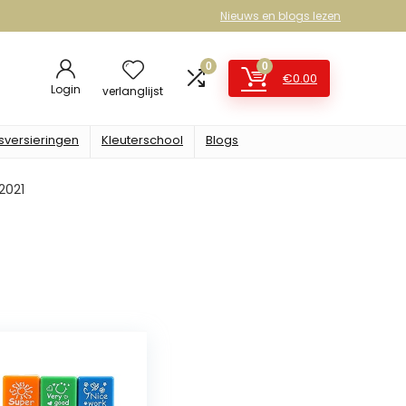
Nieuws en blogs lezen
0
0
€
0.00
Login
verlanglijst
sversieringen
Kleuterschool
Blogs
2021