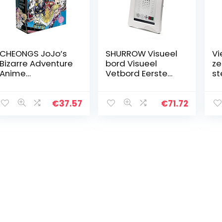
CHEONGS JoJo’s
SHURROW Visueel
Vi
Bizarre Adventure
bord Visueel
ze
Anime
Vetbord Eerste
st
Periphery/Anime
Testbord
st
Gift Box Set/met
Compatibel met
be
glazen beker/Mini
medisch gebruik
le
€
37.57
€
71.72
Ronde
Optisch Shop-
Spiegel/Posters/
sehboard
Metalen…
Kunststof