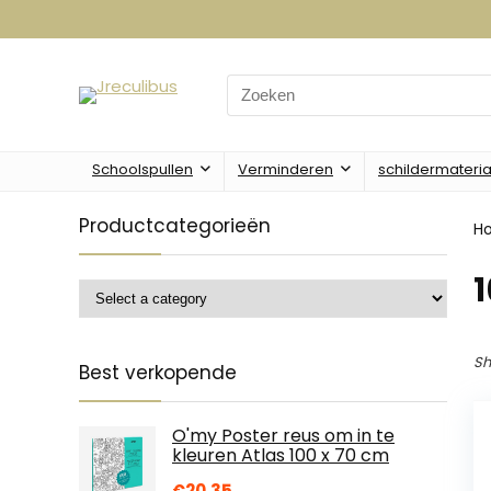
Search
for:
Schoolspullen
Verminderen
schildermateri
Productcategorieën
H
1
Sh
Best verkopende
O'my Poster reus om in te
kleuren Atlas 100 x 70 cm
€
20.35