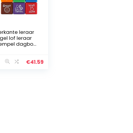
erkante leraar
gel lof leraar
empel dagboek
empel cartoon
loning DIY
raar schattig
€
41.59