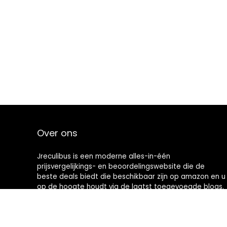
Over ons
Jreculibus is een moderne alles-in-één
prijsvergelijkings- en beoordelingswebsite die de
beste deals biedt die beschikbaar zijn op amazon en u
op de hoogte houdt via de laatst toegevoegde blogs.
Alle afbeeldingen zijn auteursrechtelijk beschermd
door hun respectievelijke eigenaren. Alle geciteerde
inhoud is afgeleid van hun respectievelijke bronnen.